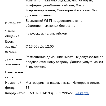
Услуги по глажению одежды, Чистка обуви,
Конференц-зал/Банкетный зал, Факс/
Ксерокопирование, Сувенирный магазин, Люкс
для новобрачных
Бесплатно! Wi-Fi предоставляется в
Интернет:
общественных зонах бесплатно.
Языки
на русском, на английском
общения:
Время
заезда/
C 13:00 / До 12:00
выезда:
Размещение домашних животных допускается по
Домашние
предварительному запросу. Данная услуга может
животные:
быть платной.
Банковские
карты:
Номерной
Мы говорим на вашем языке! Номеров в отеле:
фонд:
55
Координаты:
ш. 59.92501419 д. 30.27995229
на карте