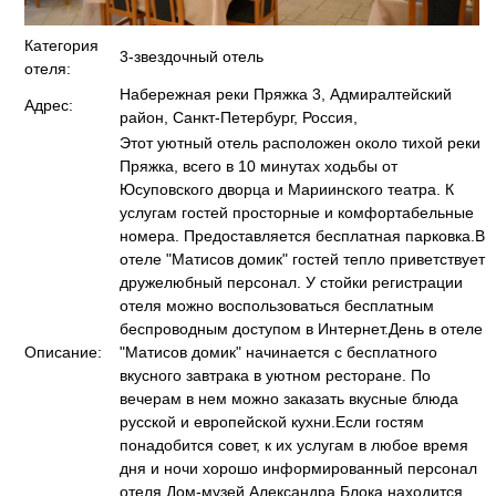
Категория
3-звездочный отель
отеля:
Набережная реки Пряжка 3, Адмиралтейский
Адрес:
район, Санкт-Петербург, Россия,
Этот уютный отель расположен около тихой реки
Пряжка, всего в 10 минутах ходьбы от
Юсуповского дворца и Мариинского театра. К
услугам гостей просторные и комфортабельные
номера. Предоставляется бесплатная парковка.В
отеле "Матисов домик" гостей тепло приветствует
дружелюбный персонал. У стойки регистрации
отеля можно воспользоваться бесплатным
беспроводным доступом в Интернет.День в отеле
Описание:
"Матисов домик" начинается с бесплатного
вкусного завтрака в уютном ресторане. По
вечерам в нем можно заказать вкусные блюда
русской и европейской кухни.Если гостям
понадобится совет, к их услугам в любое время
дня и ночи хорошо информированный персонал
отеля.Дом-музей Александра Блока находится